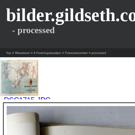
bilder.gildseth.
- processed
»
»
»
»
Top
Riksarkivet
6 Festningsbataljon
Fossumavsnittet
processed
_DSC1715.JPG