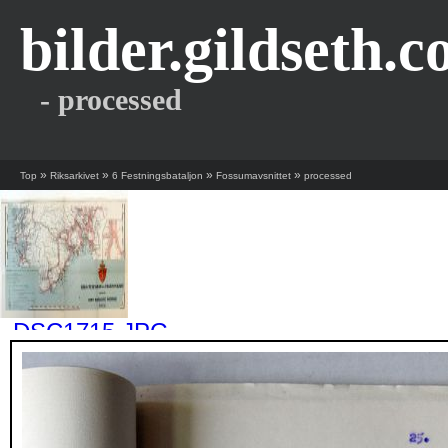
bilder.gildseth.
- processed
»
»
»
»
Top
Riksarkivet
6 Festningsbataljon
Fossumavsnittet
processed
_DSC1715.JPG