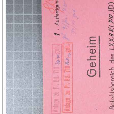
Maageroy
Nevlungshavna
Rakke
Toraas