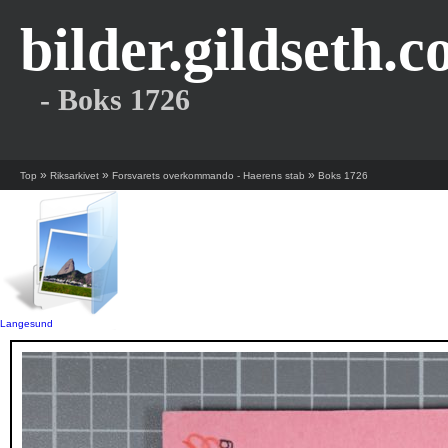
bilder.gildseth.
- Boks 1726
»
»
»
Top
Riksarkivet
Forsvarets overkommando - Haerens stab
Boks 1726
Langesund