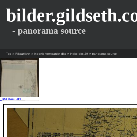
bilder.gildseth.
- panorama source
»
»
»
»
Top
Riksarkivet
ingeniorkompaniet dks
ingkp dks-29
panorama source
_DSC8449.JPG